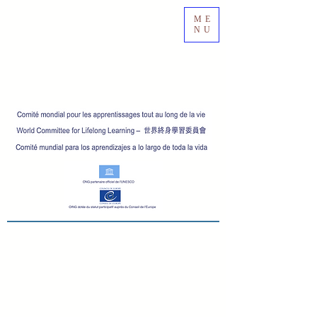
ME
NU