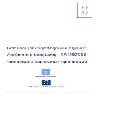
ME
NU