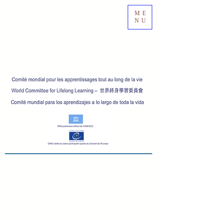
ME
NU