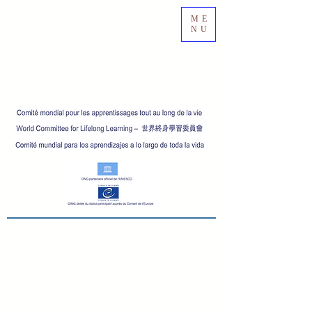
ME
NU