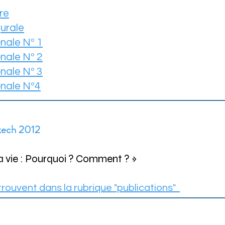
re
urale
onale Nº 1
onale
Nº 2
onale Nº 3
onale Nº4
kech 2012
la vie : Pourquoi ? Comment ? »
rouvent dans la rubrique "publications"