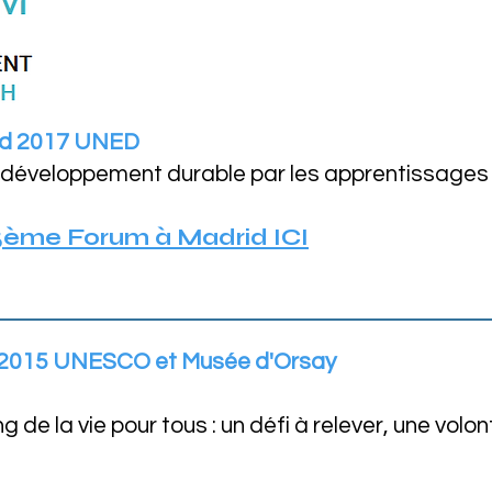
id 2017 UNED
u développement durable par les apprentissages
5ème Forum à Madrid ICI
s 2015 UNESCO et Musée d'Orsay
 de la vie pour tous : un défi à relever, une volo