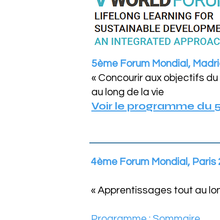
5ème Forum Mondial, Madr
« Concourir aux objectifs d
au long de la vie
Voir le programme du 
4ème Forum Mondial, Pari
« Apprentissages tout au long
Programme :
Sommaire