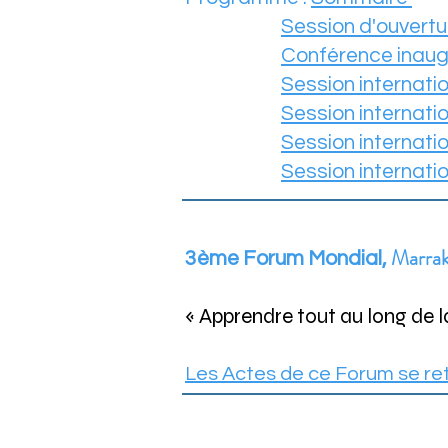
Session d'ouvertu
Conférence inaug
Session internati
Session
internati
Session internati
Session internati
Marra
3ème Forum Mondial,
« Apprendre tout au long de 
Les Actes de ce Forum se ret