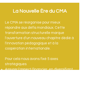
La Nouvelle Ère du CMA
Le CMA se réorganise pour mieux
répondre aux défis mondiaux. Cette
transformation structurelle marque
l'ouverture d'un nouveau chapitre dédié à
l'innovation pédagogique et à la
coopération internationale.
Pour cela nous avons fixé 5 axes
stratégiques
Assurer l'aspect financier, en diversifiant
les ressources
Faire des forums l'événement
structurant de l'ATLV mondial
Déployer le label TATLV comme produit
phare
Renforcer la présence internationale et
numérique
Consolider la gouvernance et préparer la