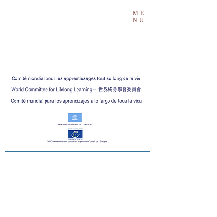
ME
NU