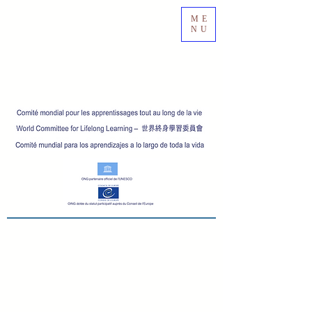
ME
NU