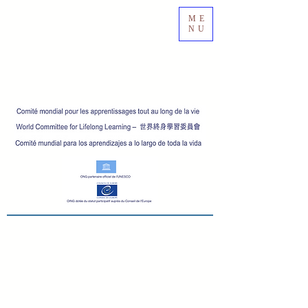
ME
NU