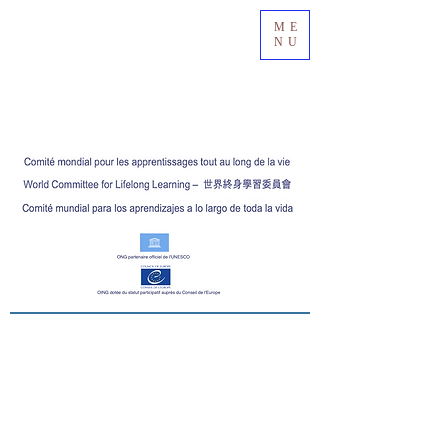
ME
NU