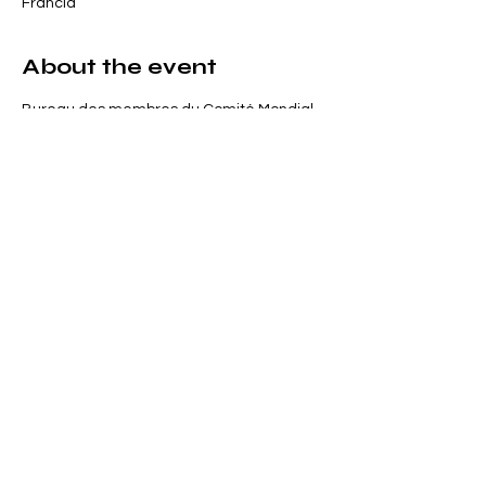
Francia
About the event
Bureau des membres du Comité Mondial 
pour les Apprentissages Tout au Long de 
la Vie
Share this event
Tous droits réservés CMAtlv 2026