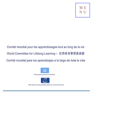
ME
NU