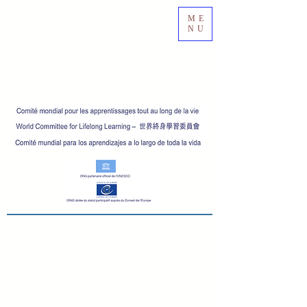
ME
NU