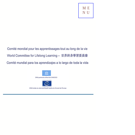
ME
NU