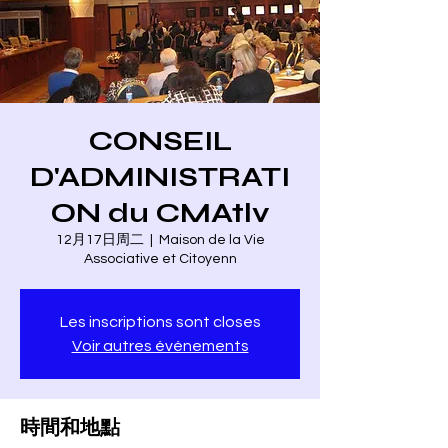
CONSEIL
D'ADMINISTRATI
ON du CMAtlv
12月17日周二
  |  
Maison de la Vie
Associative et Citoyenn
Les inscriptions sont closes
Voir autres événements
時間和地點