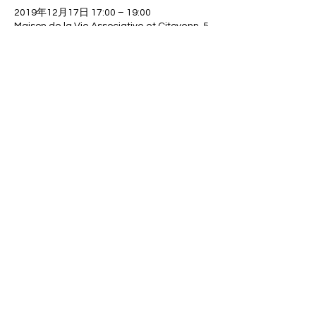
2019年12月17日 17:00 – 19:00
Maison de la Vie Associative et Citoyenn, 5
Rue Perrée, 75003 Paris, Francia
分享此活動
Tous droits réservés CMAtlv 2026