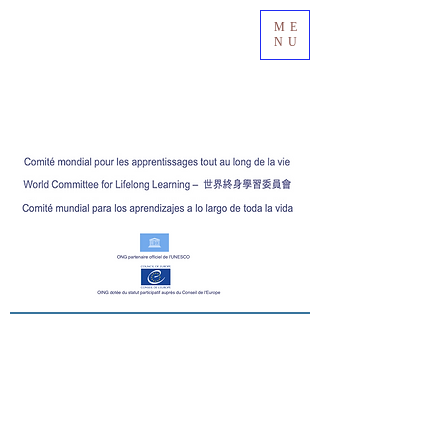
ME
NU