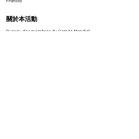
Francia
關於本活動
Bureau des membres du Comité Mondial 
pour les Apprentissages Tout au Long de 
la Vie
分享此活動
Tous droits réservés CMAtlv 2026