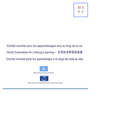
ME
NU