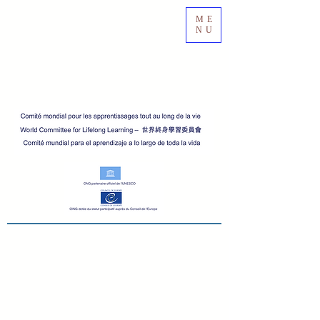
ME
NU