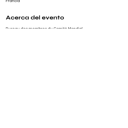
Francia
Acerca del evento
Bureau des membres du Comité Mondial 
pour les Apprentissages Tout au Long de 
la Vie
Compartir este evento
Tous droits réservés CMAtlv 2026