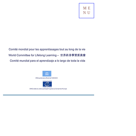
ME
NU