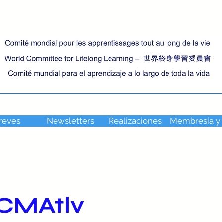
reves
Newsletters
Realizaciones
Membresía y
 CMAtlv