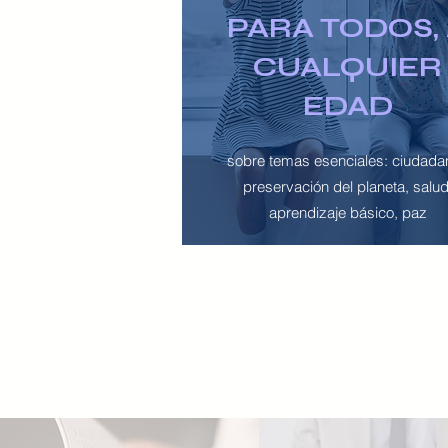
PARA TODOS,
CUALQUIER
EDAD
sobre temas esenciales: ciudadan
preservación del planeta, salud
aprendizaje básico, paz