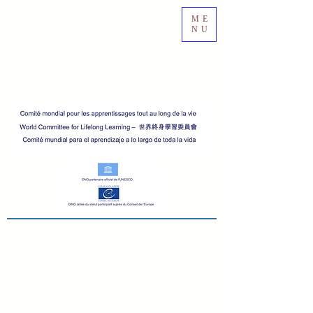
ME
NU